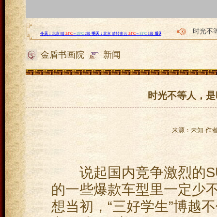
时光不
刷新想
金盾书画院
新闻
精密冲
传化智
传化智
时光不等人，是
来源：未知 作者：
说起国内竞争激烈的SU
的一些爆款车型里一定少不
想当初，“三好学生”博越