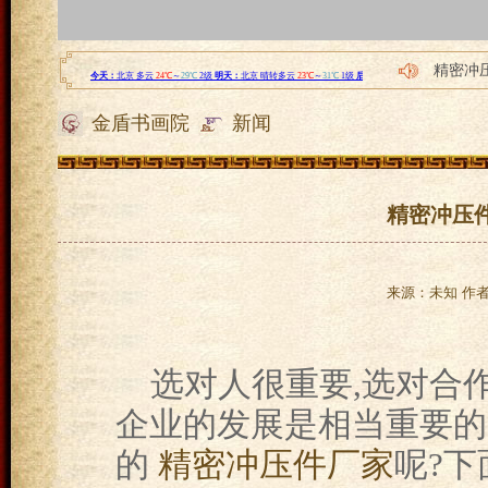
精密冲
传化智
金盾书画院
新闻
传化智
英国留
澳洲留
精密冲压
来源：未知 作者：
选对人很重要,选对合
企业的发展是相当重要的
的
精密冲压件厂家
呢?