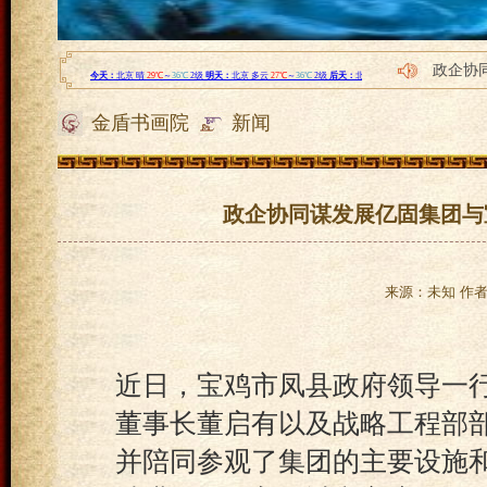
政企协
帕豪门
金盾书画院
新闻
帕豪门
亿固集
亿固集
政企协同谋发展亿固集团与
来源：未知 作者：l
近日，宝鸡市凤县政府领导一
董事长董启有以及战略工程部
并陪同参观了集团的主要设施