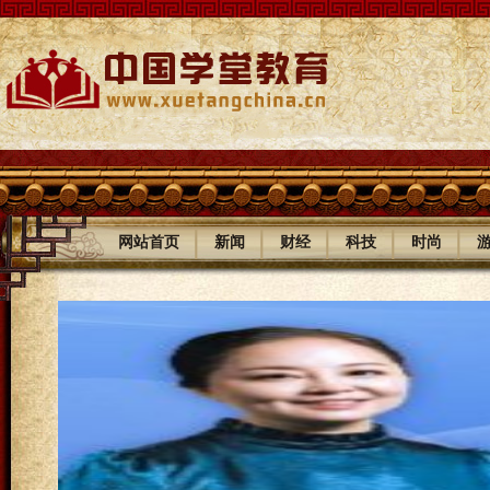
|
|
|
|
|
网站首页
新闻
财经
科技
时尚