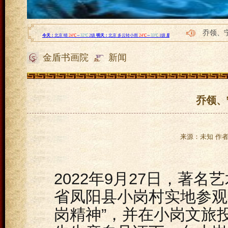
乔领、
众鑫会
金盾书画院
新闻
重庆惠
内蒙古
内蒙古
乔领、
来源：未知 作者：l
2022年9月27日，著
省凤阳县小岗村实地参观
岗精神”，并在小岗文旅