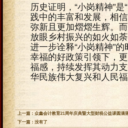
历史证明，“小岗精神”是
践中的丰富和发展，相信
弥新且更加熠熠生辉。而
放眼乡村振兴的如火如荼
进一步诠释“小岗精神”
幸福的好政策引领下，更
福感，持续发挥其动力支
华民族伟大复兴和人民福
上一篇：
众鑫会计教育21周年庆典暨大型财税公益课圆满
下一篇：没有了