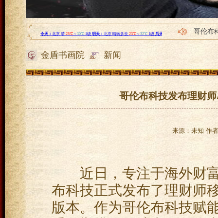
哥伦布
创业加
金盾书画院
新闻
依托十
豹发力
首届“
哥伦布科技发布理财师
来源：未知 作者：l
近日，专注于海外财富
布科技正式发布了理财师移动
版本。作为哥伦布科技赋