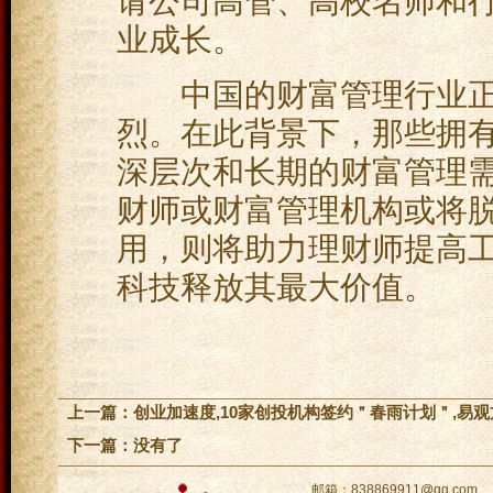
请公司高管、高校名师和
业成长。
中国的财富管理行业正
烈。在此背景下，那些拥
深层次和长期的财富管理
财师或财富管理机构或将脱
用，则将助力理财师提高
科技释放其最大价值。
上一篇：
创业加速度,10家创投机构签约＂春雨计划＂,易观
下一篇：没有了
邮箱：838869911@qq.com