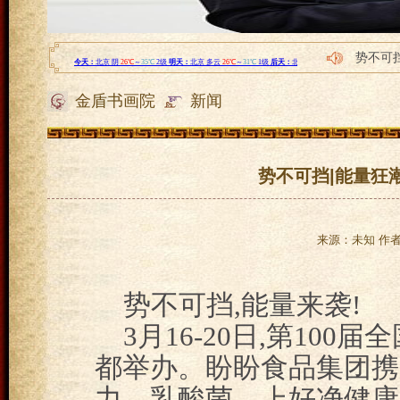
势不可
威能“黑
金盾书画院
新闻
班尼豆
白金道
玫瑰从
势不可挡|能量狂
来源：未知 作者：
势不可挡,能量来袭!
3月16-20日,第10
都举办。盼盼食品集团携
力、乳酸菌、上好净健康