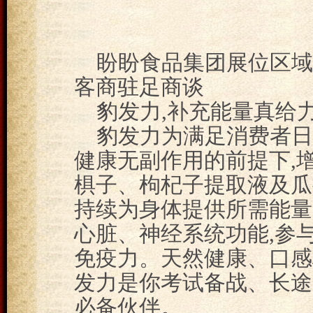
盼盼食品集团展位区域
客商驻足商谈
豹发力,补充能量真给
豹发力为满足消费者日
健康无副作用的前提下,
椇子、枸杞子提取液及瓜
持续为身体提供所需能量
心脏、神经系统功能,参与
免疫力。天然健康、口感
发力是你考试备战、长途
必备伙伴。