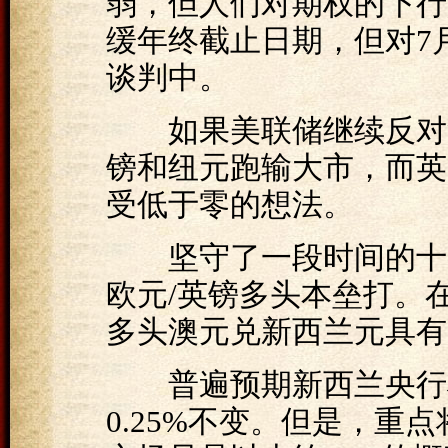
弱，但人们对期权的下行
缓年终截止日期，但对7
谈判中。
如果美联储继续反对负
镑​​和纽元跑输大市，
受低于零的想法。
坚守了一段时间的十字
欧元/英镑多头本垒打。
多头澳元兑新西兰元具有
普遍预期新西兰央行将维
0.25%不变。但是，重