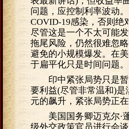
表最新讲话)，但收益率
问题，应控制利率波动。
COVID-19感染，否
尽管这是一个不太可能发
拖尾风险，仍然很难忽略
避免的小规模爆发。在美
于扁平化只是时间问题。
印中紧张局势只是暂时
要利益(尽管非常温和)是
元的飙升，紧张局势正在
美国国务卿迈克尔·蓬佩奥(M
级外交政策官员进行会谈