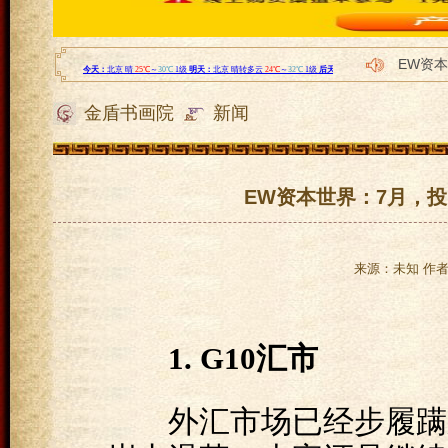
EW资
国内第
金盾书画院
新闻
国内第
早点读
行云全
EW资本世界：7月，
来源：未知 作者：l
1. G10汇市
外汇市场已经步履蹒跚