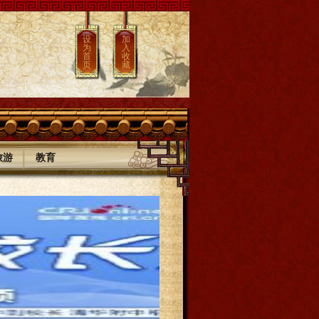
设
加
为
入
首
收
页
藏
|
旅游
教育