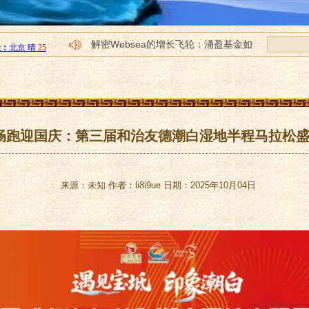
解密Websea的增长飞轮：涌盈基金如何将质
“我为家乡写赞歌2025年度优秀原创词曲评
“我为父母写首歌2025全国原创词曲征集”
“共和国的旋律2025新创词曲评选”在京顺
“词曲中国2025当代百首优秀作品评选”在
畅跑迎国庆：第三届和治友德潮白湿地半程马拉松
来源：未知 作者：li8i9ue 日期：2025年10月04日