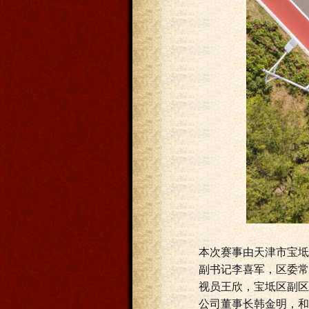
本次赛事由天津市宝坻
副书记李喜军，区委常
视员王欣，宝坻区副区
公司董事长韩金明，和