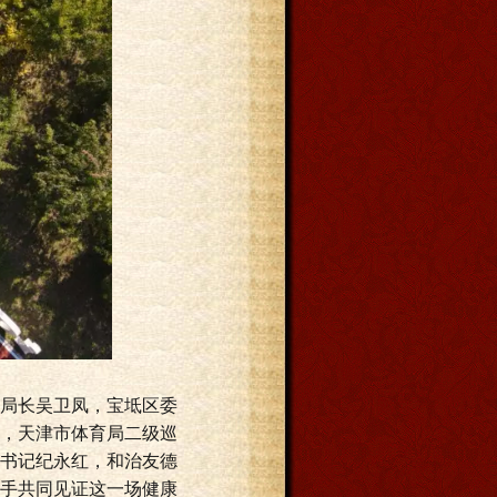
局长吴卫凤，宝坻区委
，天津市体育局二级巡
书记纪永红，和治友德
手共同见证这一场健康