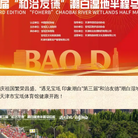
庆祖国繁荣昌盛。“遇见宝坻 印象潮白”第三届“和治友德”潮白
午在天津市宝坻体育馆健康开跑！