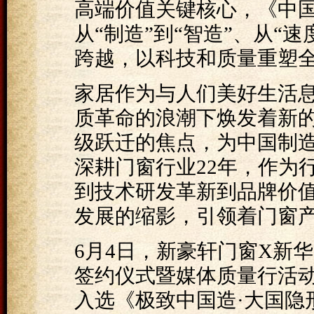
高端价值关键核心，《中国制
从“制造”到“智造”、从“速
跨越，以科技和质量重塑
家居作为与人们美好生活
质革命的浪潮下焕发着新
级跃迁的焦点，为中国制
深耕门窗行业22年，作为
到技术研发革新到品牌价
发展的缩影，引领着门窗
6月4日，新豪轩门窗X新
签约仪式暨媒体质量行活
入选《极致中国造·大国隐