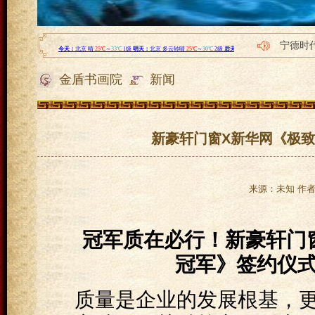
宁德时
《天使
金盾书画院
新闻
1980
1980
1980
新豪轩门窗X新华网《极致
来源：未知 作者：l
冠军质在必行！新豪轩门
冠军》签约仪
质量是企业的发展根基，