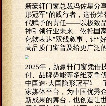
新豪轩门窗总裁冯佐星分享
形冠军”的践行者，这份荣
代赋予的责任——以极致
神引领行业未来。依托国家
化软表达”双线叙事，让“
高品质门窗普及给更广泛
2025年，新豪轩门窗凭
付、品牌势能等多维竞争
中国造·大国隐形冠军》。
家媒体平台，为中国优秀
新成果的舞台，也创造让世