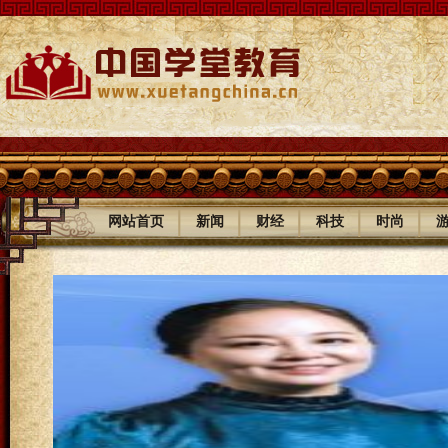
|
|
|
|
|
网站首页
新闻
财经
科技
时尚