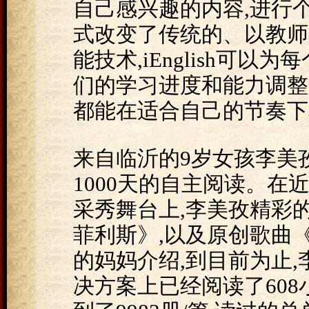
自己感兴趣的内容,进行
式改变了传统的、以教师
能技术,iEnglish可
们的学习进度和能力调整
都能在适合自己的节奏下
来自临沂的9岁女孩李美孜已
1000天的自主阅读。在近
采秀舞台上,李美孜精彩
菲利斯》,以及原创歌曲
的妈妈介绍,到目前为止,李
决方案上已经阅读了608