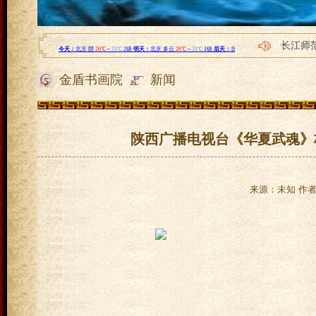
长江师
启动光
金盾书画院
新闻
“英笈
宇通“美
“中国网
陕西广播电视台《华夏武魂》
来源：未知 作者：l