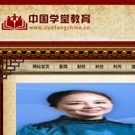
|
|
|
|
|
网站首页
新闻
财经
科技
时尚