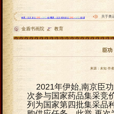
关于奥
中国工
金盾书画院
教育
全民健
不同以
【勇担
臣功
来源：未知 作者：l
2021年伊始,南京
次参与国家药品集采竞价
列为国家第四批集采品种
购供应任务。此举,再次