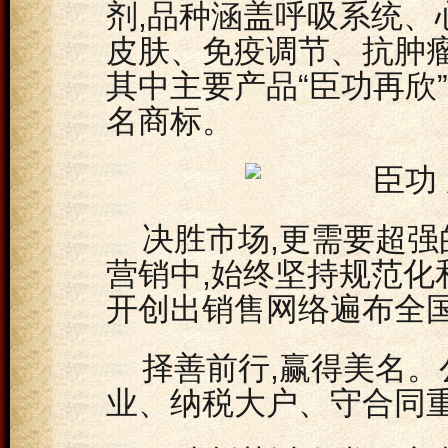
剂,品种涵盖呼吸系统、
皮肤、免疫调节、抗肿
其中主要产品“臣功再欣
名商标。
决胜市场,更需要超
营销中,始终坚持规范化
开创出销售网络遍布全
择善前行,赢得美名。
业、纳税大户、守合同