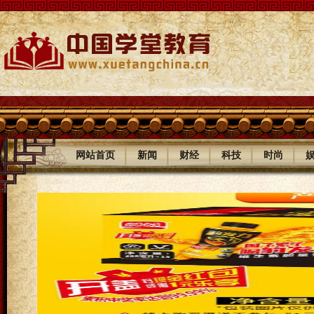
|
|
|
|
|
网站首页
新闻
财经
科技
时尚